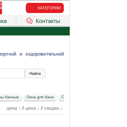
КАТЕГОРИИ
вка
Контакты
фортной и оздоровительной
ры банные
Окна для бани
Светильники для бани
Термоме
цена ↑
/
цена ↓
/
скидка ↓