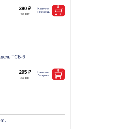
380 ₽
одель ТСБ-6
295 ₽
овъ