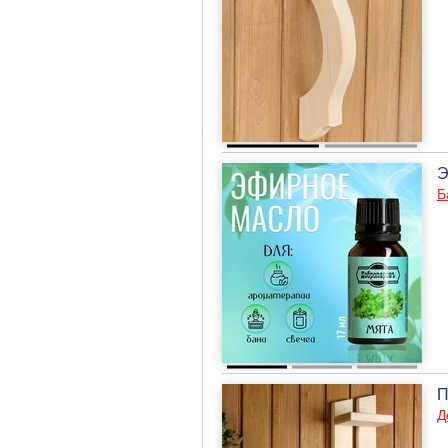
Э
Б
П
Д