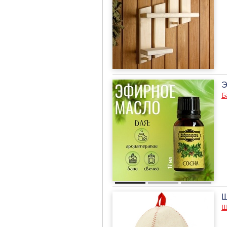
Э
Б
Ш
Ш