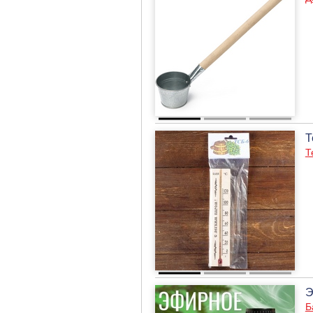
Т
Т
Э
Б