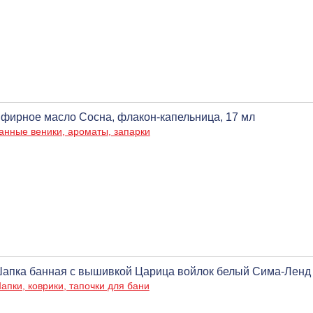
фирное масло Сосна, флакон-капельница, 17 мл
анные веники, ароматы, запарки
апка банная с вышивкой Царица войлок белый Сима-Ленд
апки, коврики, тапочки для бани