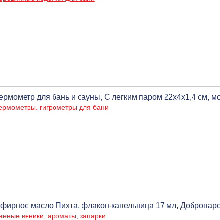
ермометр для бань и сауны, С легким паром 22х4х1,4 см, м
ермометры, гигрометры для бани
фирное масло Пихта, флакон-капельница 17 мл, Добропар
анные веники, ароматы, запарки