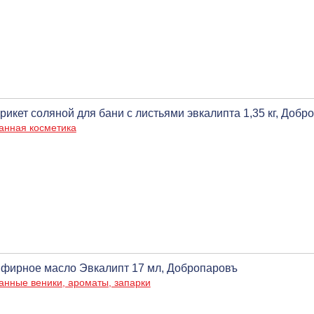
рикет соляной для бани с листьями эвкалипта 1,35 кг, Добр
анная косметика
фирное масло Эвкалипт 17 мл, Добропаровъ
анные веники, ароматы, запарки