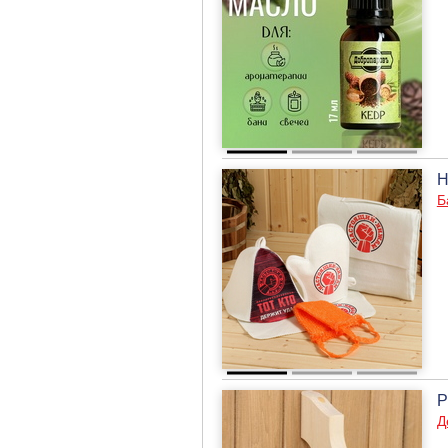
Н
Б
Р
Д