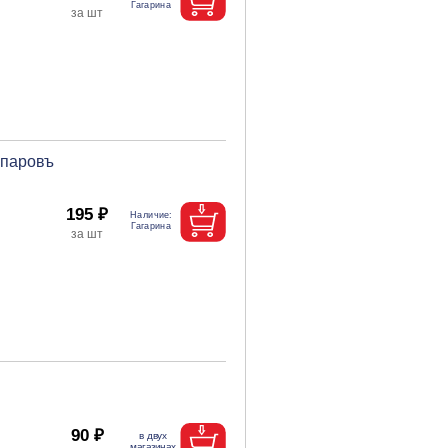
опаровъ
195 ₽
90 ₽