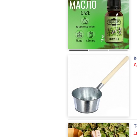
К
Д
Т
Т