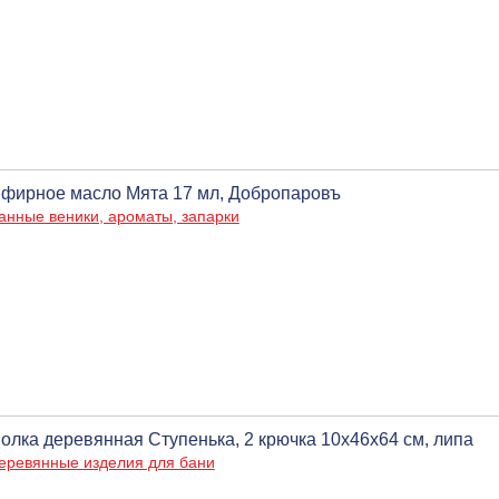
фирное масло Мята 17 мл, Добропаровъ
анные веники, ароматы, запарки
олка деревянная Ступенька, 2 крючка 10х46х64 см, липа
еревянные изделия для бани