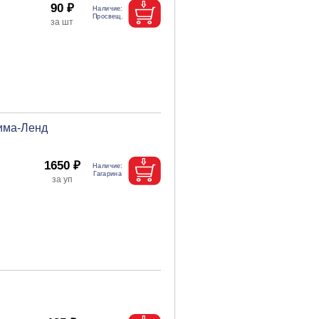
90 ₽
Сима-Ленд
1650 ₽