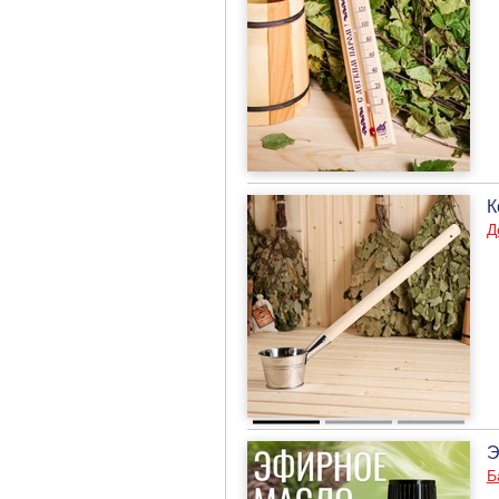
К
Д
Э
Б