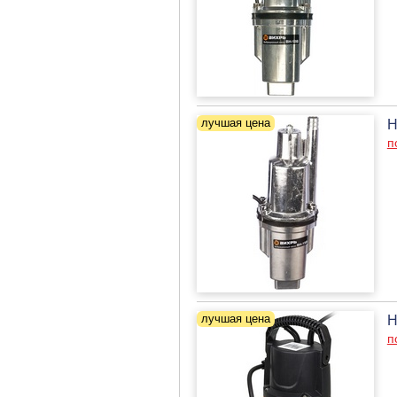
Н
п
Н
п