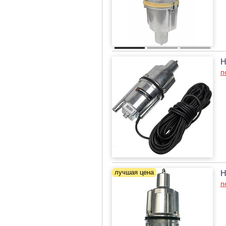
Н
п
Н
п