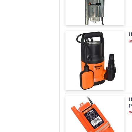
Н
п
Н
P
п