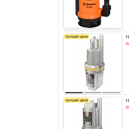
Н
п
Н
п