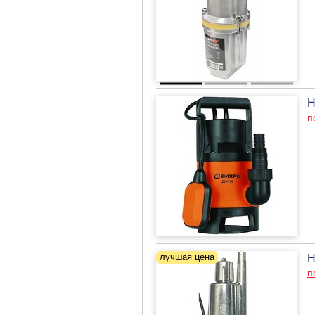
Н
п
Н
п