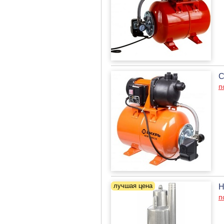
С
п
Н
п