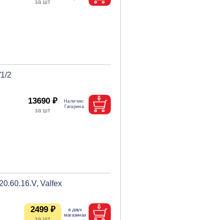
1/2
13690 ₽
.60.16.V, Valfex
2499 ₽