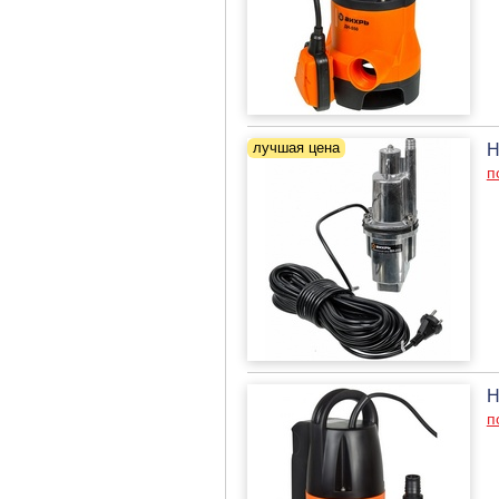
Н
п
Н
п