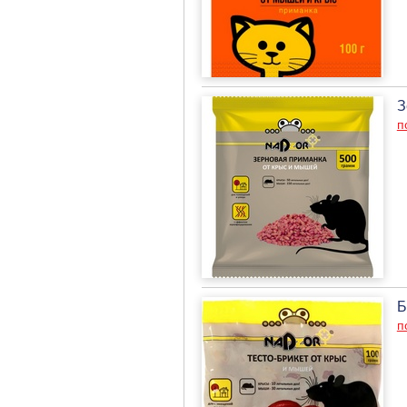
З
п
Б
п