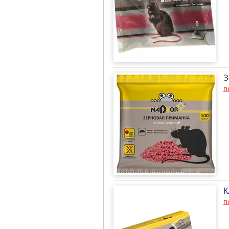
З
п
К
п