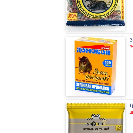
З
п
Г
п