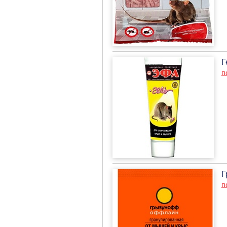
Г
п
Г
п