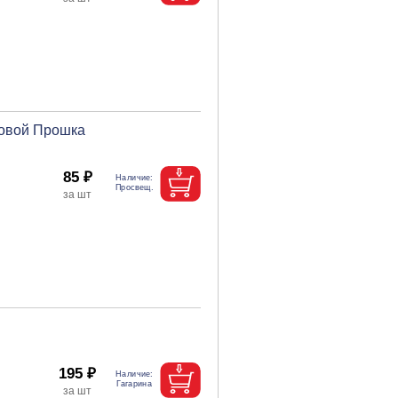
мовой Прошка
85 ₽
195 ₽