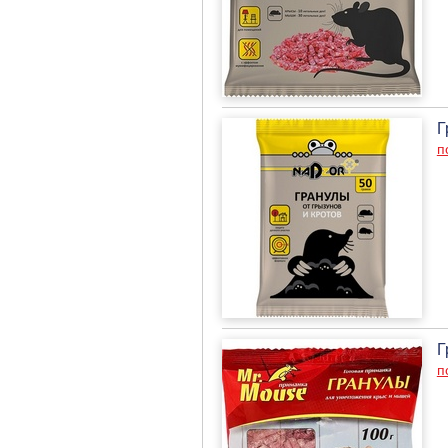
Г
п
Г
п