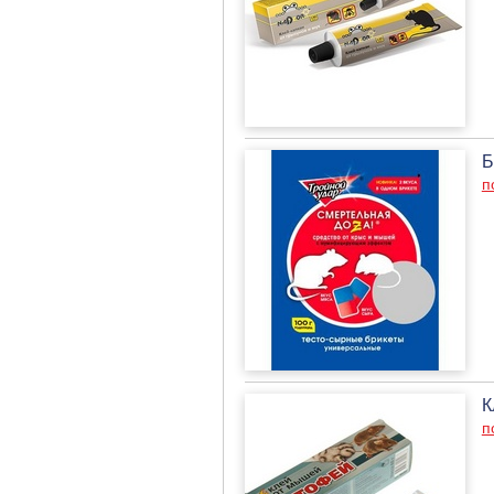
Б
п
К
п