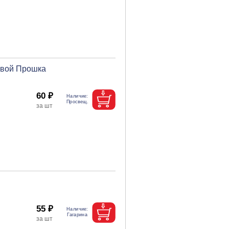
овой Прошка
60 ₽
55 ₽