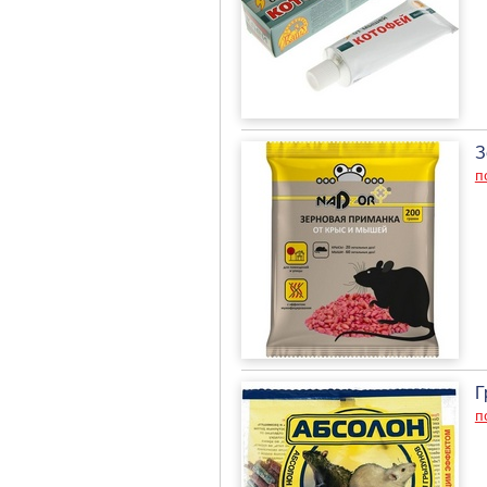
З
п
Г
п