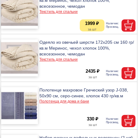
кв.м Меринос, чехол хлопок 100%,
всесезонное, чемодан
Текстиль для спальни
1999 ₽
Одеяло из овечьей шерсти 172x205 см 160 гр/
кв.м Меринос, чехол хлопок 100%,
всесезонное, чемодан
Текстиль для спальни
2435 ₽
Полотенце махровое Греческий узор J-038,
50х90 см, серо-синее, хлопок 430 гр/кв.м
Полотенца для дома и бани
330 ₽
Набор кухонных вафельных полотенец (2 шт),