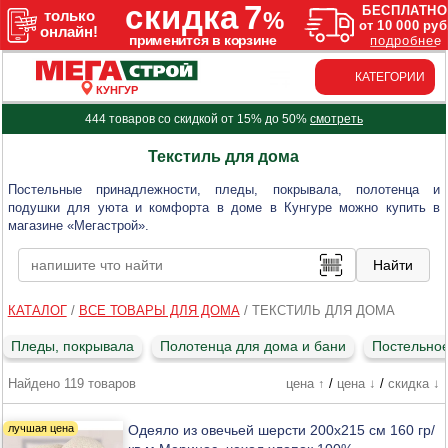
КАТЕГОРИИ
КУНГУР
444 товаров со скидкой от 15% до 50%
смотреть
Текстиль для дома
Постельные принадлежности, пледы, покрывала, полотенца и
подушки для уюта и комфорта в доме в Кунгуре можно купить в
магазине «Мегастрой».
КАТАЛОГ
/
ВСЕ ТОВАРЫ ДЛЯ ДОМА
/
ТЕКСТИЛЬ ДЛЯ ДОМА
Пледы, покрывала
Полотенца для дома и бани
Постельное
Найдено 119 товаров
цена ↑
/
цена ↓
/
скидка ↓
Одеяло из овечьей шерсти 200x215 см 160 гр/