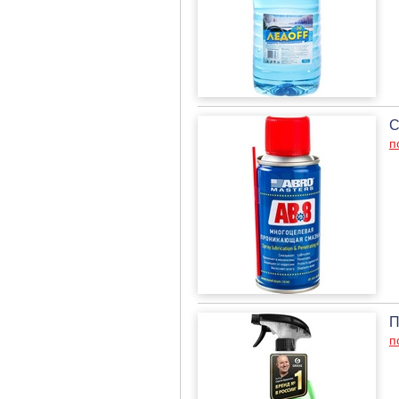
С
п
П
п