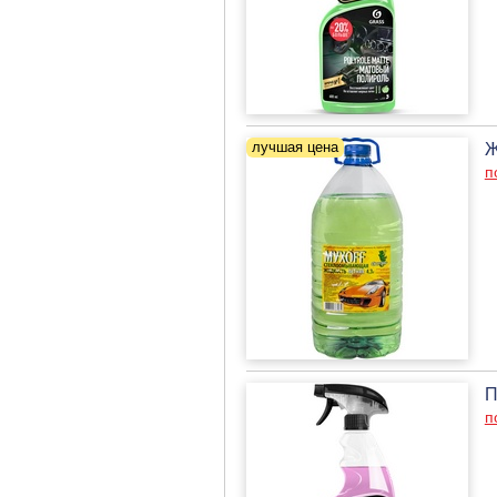
Ж
п
П
п