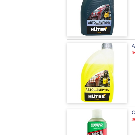
А
п
С
п