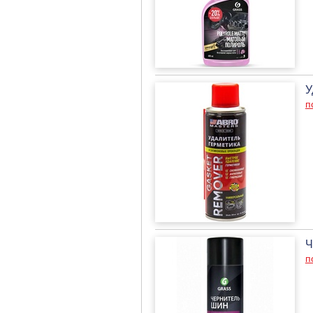
У
п
Ч
п