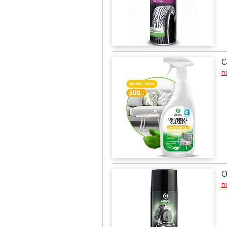
С
п
О
п