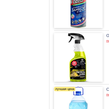
О
п
С
п