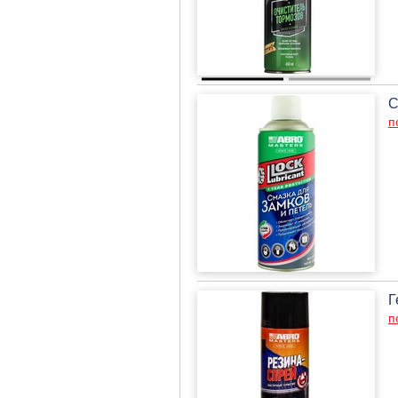
С
п
Г
п