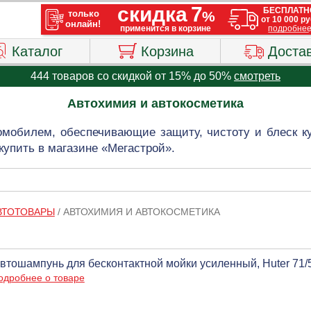
Каталог
Корзина
Доста
444 товаров со скидкой от 15% до 50%
смотреть
Автохимия и автокосметика
омобилем, обеспечивающие защиту, чистоту и блеск ку
купить в магазине «Мегастрой».
ВТОТОВАРЫ
/
АВТОХИМИЯ И АВТОКОСМЕТИКА
втошампунь для бесконтактной мойки усиленный, Huter 71/
одробнее о товаре