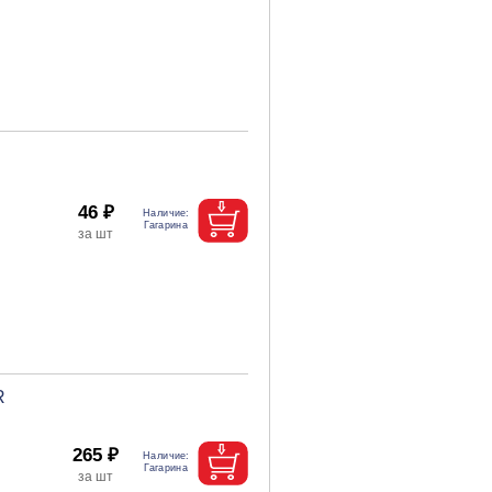
46 ₽
R
265 ₽