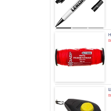
Н
п
Ш
п