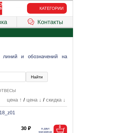
КАТЕГОРИИ
вка
Контакты
я линий и обозначений на
ОТВЕСЫ
цена ↑
/
цена ↓
/
скидка ↓
18_z01
30 ₽