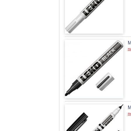
М
п
М
п