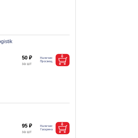
istik
50 ₽
95 ₽