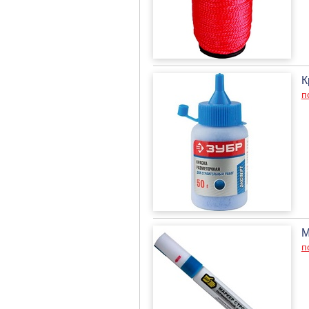
К
п
М
п