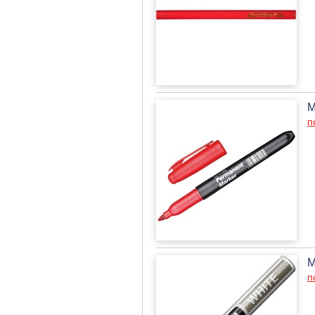
М
п
М
п