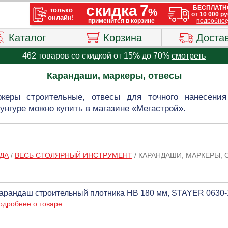
Каталог
Корзина
Доста
462 товаров со скидкой от 15% до 70%
смотреть
Карандаши, маркеры, отвесы
керы строительные, отвесы для точного нанесени
унгуре можно купить в магазине «Мегастрой».
ДА
/
ВЕСЬ СТОЛЯРНЫЙ ИНСТРУМЕНТ
/
КАРАНДАШИ, МАРКЕРЫ, 
арандаш строительный плотника НВ 180 мм, STAYER 0630-
одробнее о товаре