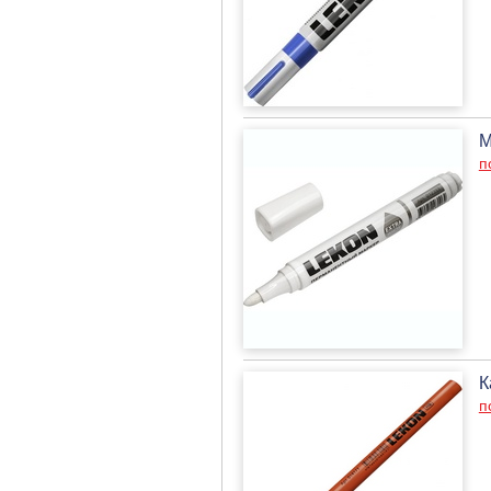
М
п
К
п