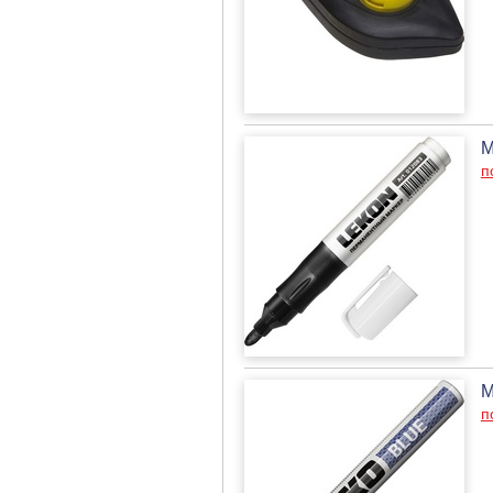
М
п
М
п