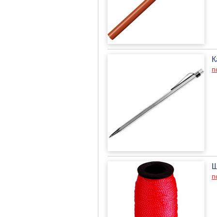
К
п
Ш
п