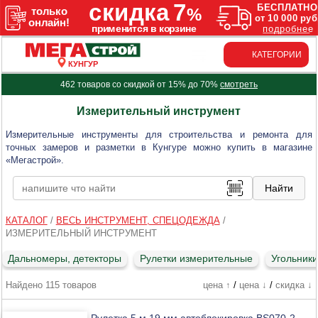
КАТЕГОРИИ
КУНГУР
462 товаров со скидкой от 15% до 70%
смотреть
Измерительный инструмент
Измерительные инструменты для строительства и ремонта для
точных замеров и разметки в Кунгуре можно купить в магазине
«Мегастрой».
КАТАЛОГ
/
ВЕСЬ ИНСТРУМЕНТ, СПЕЦОДЕЖДА
/
ИЗМЕРИТЕЛЬНЫЙ ИНСТРУМЕНТ
Дальномеры, детекторы
Рулетки измерительные
Угольники
Найдено 115 товаров
цена ↑
/
цена ↓
/
скидка ↓
Рулетка 5 м 19 мм автоблокировка BS070-2,