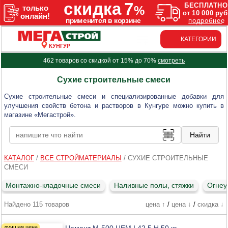
КАТЕГОРИИ
КУНГУР
462 товаров со скидкой от 15% до 70%
смотреть
Сухие строительные смеси
Сухие строительные смеси и специализированные добавки для
улучшения свойств бетона и растворов в Кунгуре можно купить в
магазине «Мегастрой».
КАТАЛОГ
/
ВСЕ СТРОЙМАТЕРИАЛЫ
/
СУХИЕ СТРОИТЕЛЬНЫЕ
СМЕСИ
Монтажно-кладочные смеси
Наливные полы, стяжки
Огнеу
Найдено 115 товаров
цена ↑
/
цена ↓
/
скидка ↓
Цемент М-500 ЦЕМ I 42,5 Н 50 кг