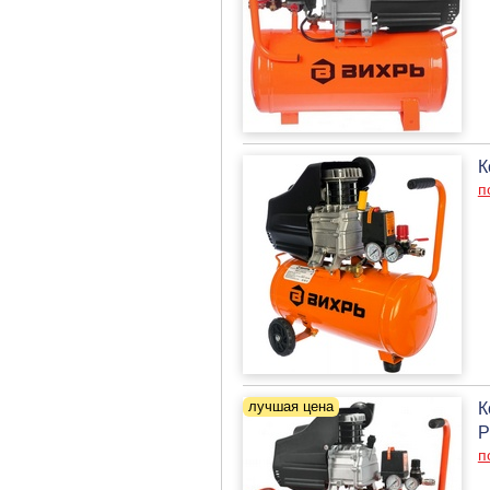
К
п
К
P
п