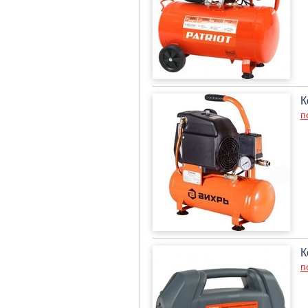
К
п
К
п