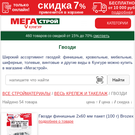
КАТЕГОРИИ
КУНГУР
460 товаров со скидкой от 15% до 70%
смотреть
Гвозди
Широкий ассортимент гвоздей: финишные, кровельные, мебельные,
шиферные, толевые, винтовые и другие виды в Кунгуре можно купить
в магазине «Мегастрой».
ВСЕ СТРОЙМАТЕРИАЛЫ
/
ВЕСЬ КРЕПЕЖ И ТАКЕЛАЖ
/
ГВОЗДИ
Найдено 54 товара
цена ↑
/
цена ↓
/
скидка ↓
Гвозди финишные 2х60 мм пакет (100 г) Brozex
подробнее о товаре