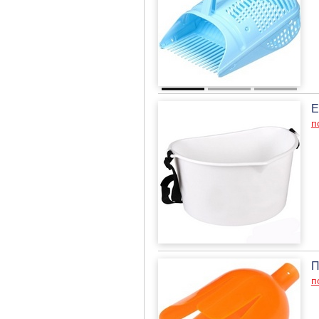
Е
п
П
п