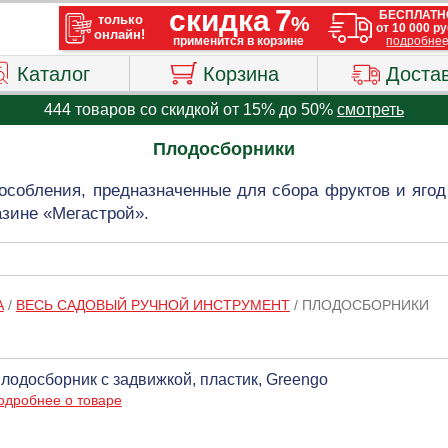
Каталог
Корзина
Доста
444 товаров со скидкой от 15% до 50%
смотреть
Плодосборники
собления, предназначенные для сбора фруктов и ягод 
азине «Мегастрой».
А
/
ВЕСЬ САДОВЫЙ РУЧНОЙ ИНСТРУМЕНТ
/
ПЛОДОСБОРНИКИ
лодосборник с задвижкой, пластик, Greengo
одробнее о товаре