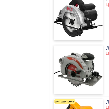
Ц
Д
Ц
Д
Ц