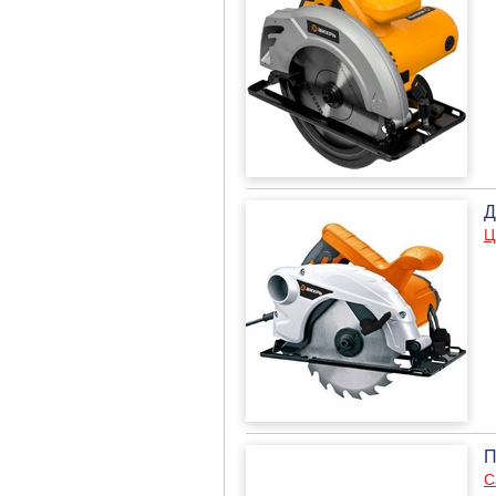
Д
Ц
П
С