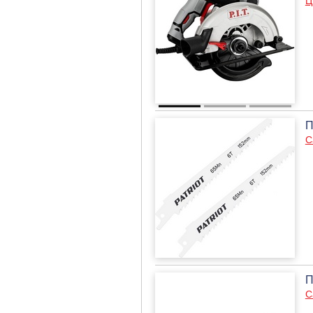
Ц
П
С
П
С