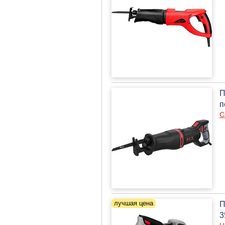
П
п
С
П
3