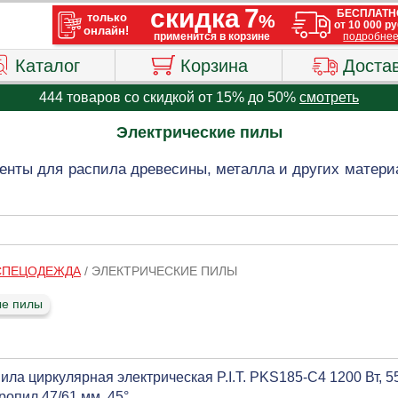
Каталог
Корзина
Доста
444 товаров со скидкой от 15% до 50%
смотреть
Электрические пилы
нты для распила древесины, металла и других материа
 СПЕЦОДЕЖДА
/
ЭЛЕКТРИЧЕСКИЕ ПИЛЫ
ые пилы
ила циркулярная электрическая P.I.T. PKS185-C4 1200 Вт, 5
ропил 47/61 мм, 45°