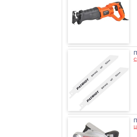
П
С
П
Ц