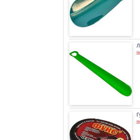
Л
п
Г
п