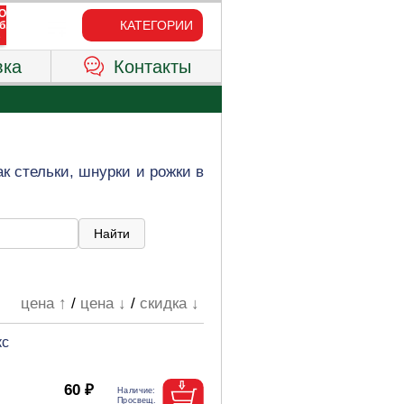
КАТЕГОРИИ
вка
Контакты
к стельки, шнурки и рожки в
цена ↑
/
цена ↓
/
скидка ↓
кс
60 ₽