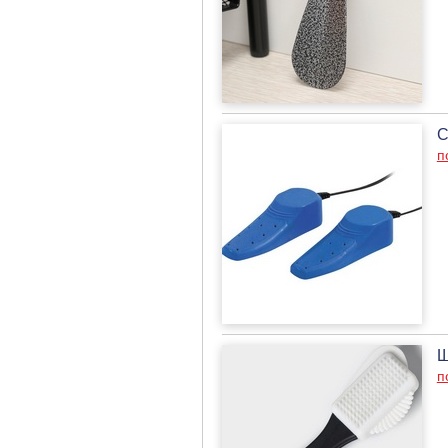
С
п
Щ
п