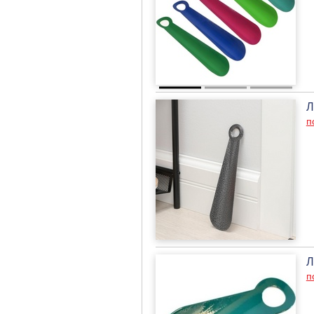
Л
п
Л
п