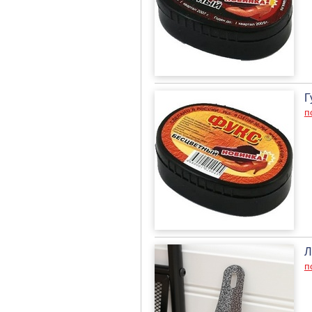
Г
п
Л
п