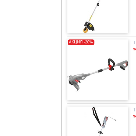
Т
п
Т
п