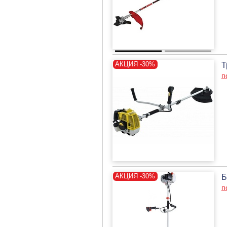
Т
п
Б
п