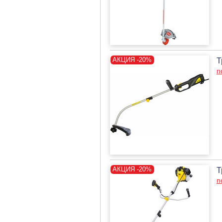
Т
п
Т
п