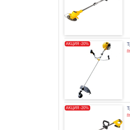
Т
п
Т
п