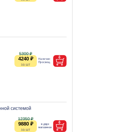
5300 ₽
4240 ₽
нной системой
12350 ₽
9880 ₽