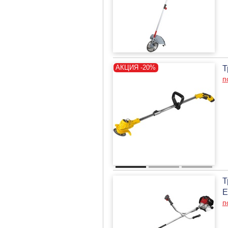
Т
п
Т
E
п