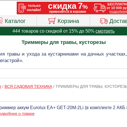
Каталог
Корзина
Доста
444 товаров со скидкой от 15% до 50%
смотреть
Триммеры для травы, кусторезы
я травы и ухода за кустарниками на дачных участках, 
егастрой».
А
/
ВСЯ САДОВАЯ ТЕХНИКА
/
ТРИММЕРЫ ДЛЯ ТРАВЫ, КУСТОРЕЗ
риммер аккум Eurolux EA+ GET-20M-2Li (в комплекте 2 АКБ и
одробнее о товаре