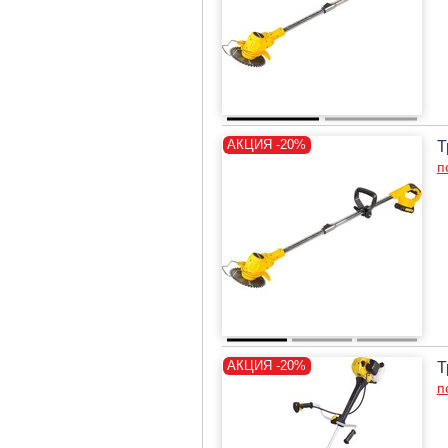
Т
п
Т
п