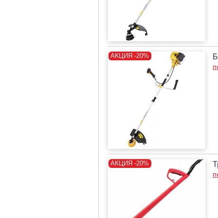
Б
п
Т
п