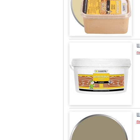
Ш
п
Ш
п