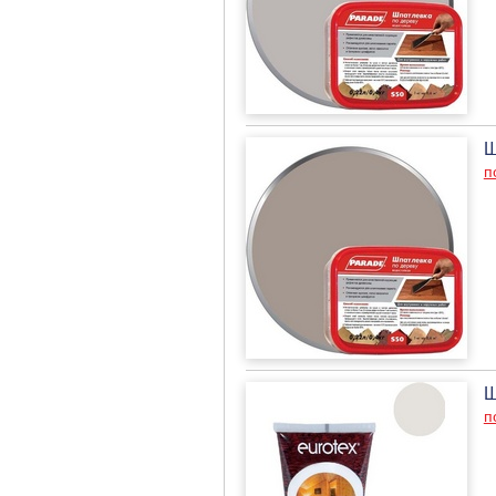
Ш
п
Ш
п