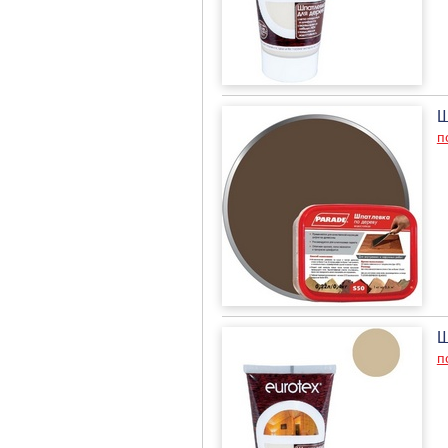
Ш
п
Ш
п