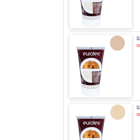
Ш
п
Ш
п