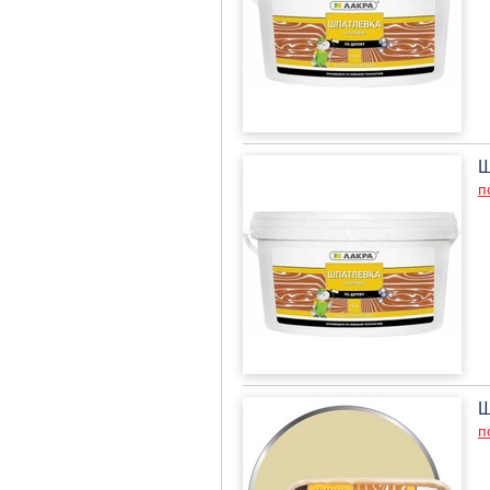
Ш
п
Ш
п