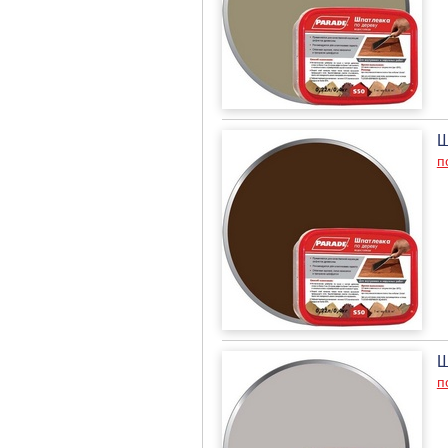
Ш
п
Ш
п