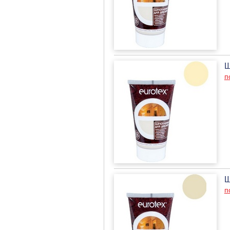
Ш
п
Ш
п