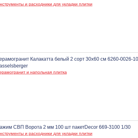
нструменты и расходники для укладки плитки
ерамогранит Калакатта белый 2 сорт 30х60 см 6260-0026-100
asselsberger
ерамогранит и напольная плитка
ажим СВП Ворота 2 мм 100 шт пакетDecor 669-3100 1/30
нструменты и расходники для укладки плитки