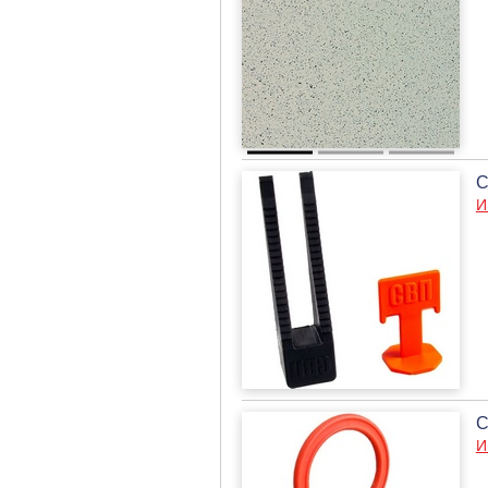
С
И
С
И