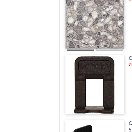
С
И
С
5