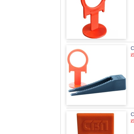
С
И
С
И