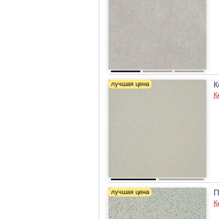
К
К
П
К