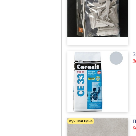
З
З
П
К