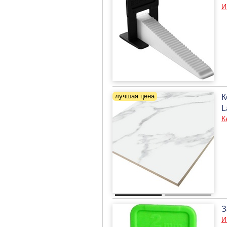
И
К
L
К
З
И