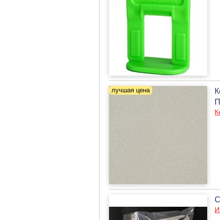
К
П
К
С
И