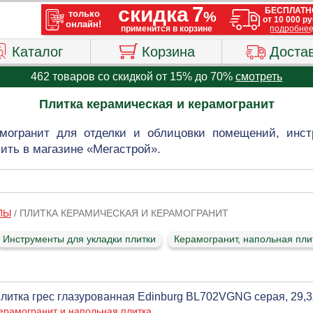
Каталог
Корзина
Доста
462 товаров со скидкой от 15% до 70%
смотреть
Плитка керамическая и керамогранит
амогранит для отделки и облицовки помещений, инс
пить в магазине «Мегастрой».
ЛЫ
/
ПЛИТКА КЕРАМИЧЕСКАЯ И КЕРАМОГРАНИТ
Инструменты для укладки плитки
Керамогранит, напольная пли
литка грес глазурованная Edinburg BL702VGNG серая, 29,3х2
ерамогранит и напольная плитка