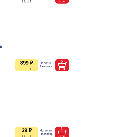
к
899 ₽
39 ₽