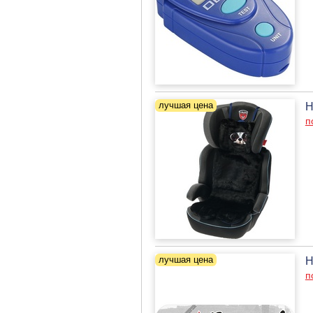
Н
п
Н
п