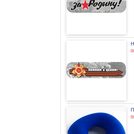
Н
п
П
п