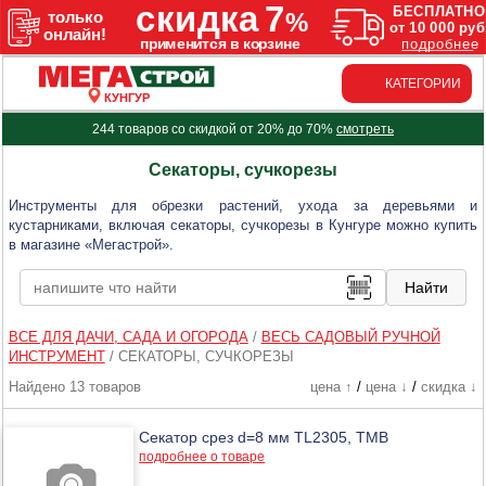
КАТЕГОРИИ
КУНГУР
244 товаров со скидкой от 20% до 70%
смотреть
Секаторы, сучкорезы
Инструменты для обрезки растений, ухода за деревьями и
кустарниками, включая секаторы, сучкорезы в Кунгуре можно купить
в магазине «Мегастрой».
ВСЕ ДЛЯ ДАЧИ, САДА И ОГОРОДА
/
ВЕСЬ САДОВЫЙ РУЧНОЙ
ИНСТРУМЕНТ
/
СЕКАТОРЫ, СУЧКОРЕЗЫ
Найдено 13 товаров
цена ↑
/
цена ↓
/
скидка ↓
Секатор срез d=8 мм TL2305, ТМВ
подробнее о товаре