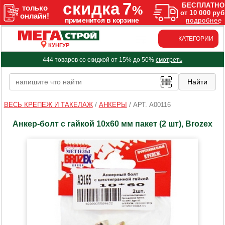
КАТЕГОРИИ
КУНГУР
444 товаров со скидкой от 15% до 50%
смотреть
ВЕСЬ КРЕПЕЖ И ТАКЕЛАЖ
/
АНКЕРЫ
/
АРТ. A00116
Анкер-болт с гайкой 10х60 мм пакет (2 шт), Brozex