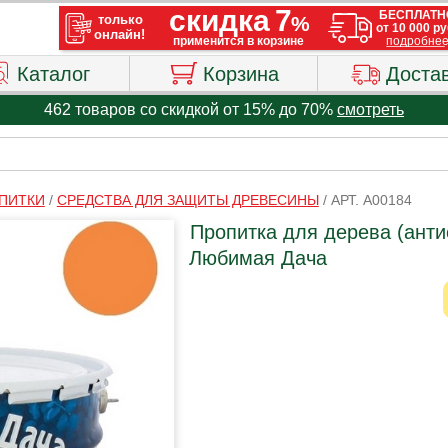
Каталог
Корзина
Доста
462 товаров со скидкой от 15% до 70%
смотреть
ПИТКИ
/
СРЕДСТВА ДЛЯ ЗАЩИТЫ ДРЕВЕСИНЫ
/
АРТ. A00184
Пропитка для дерева (антис
Любимая Дача