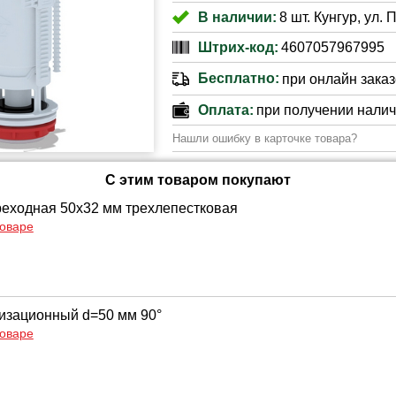
В наличии:
8 шт. Кунгур, ул.
Штрих-код:
4607057967995
Бесплатно:
при онлайн заказе
Оплата:
при получении нали
Нашли ошибку в карточке товара?
С этим товаром покупают
еходная 50х32 мм трехлепестковая
товаре
изационный d=50 мм 90°
товаре