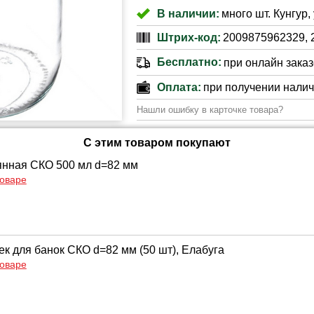
В наличии:
много шт. Кунгур, 
Штрих-код:
2009875962329, 
Бесплатно:
при онлайн заказе
Оплата:
при получении нали
Нашли ошибку в карточке товара?
С этим товаром покупают
янная СКО 500 мл d=82 мм
товаре
к для банок СКО d=82 мм (50 шт), Елабуга
товаре