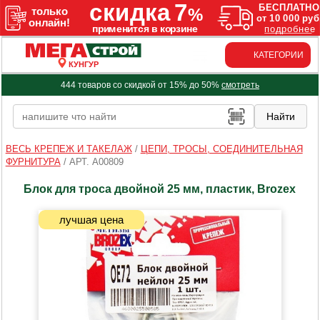
КАТЕГОРИИ
КУНГУР
444 товаров со скидкой от 15% до 50%
смотреть
ВЕСЬ КРЕПЕЖ И ТАКЕЛАЖ
/
ЦЕПИ, ТРОСЫ, СОЕДИНИТЕЛЬНАЯ
ФУРНИТУРА
/
АРТ. A00809
Блок для троса двойной 25 мм, пластик, Brozex