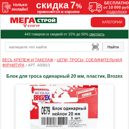
КАТЕГОРИИ
КУНГУР
443 товаров со скидкой от 15% до 50%
смотреть
ВЕСЬ КРЕПЕЖ И ТАКЕЛАЖ
/
ЦЕПИ, ТРОСЫ, СОЕДИНИТЕЛЬНАЯ
ФУРНИТУРА
/
АРТ. A00813
Блок для троса одинарный 20 мм, пластик, Brozex