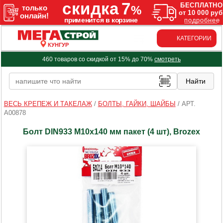
КАТЕГОРИИ
КУНГУР
460 товаров со скидкой от 15% до 70%
смотреть
ВЕСЬ КРЕПЕЖ И ТАКЕЛАЖ
/
БОЛТЫ, ГАЙКИ, ШАЙБЫ
/
АРТ.
A00878
Болт DIN933 М10х140 мм пакет (4 шт), Brozex