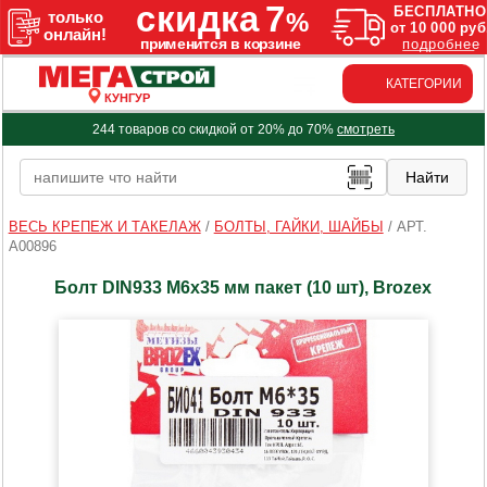
КАТЕГОРИИ
КУНГУР
244 товаров со скидкой от 20% до 70%
смотреть
ВЕСЬ КРЕПЕЖ И ТАКЕЛАЖ
/
БОЛТЫ, ГАЙКИ, ШАЙБЫ
/
АРТ.
A00896
Болт DIN933 М6х35 мм пакет (10 шт), Brozex