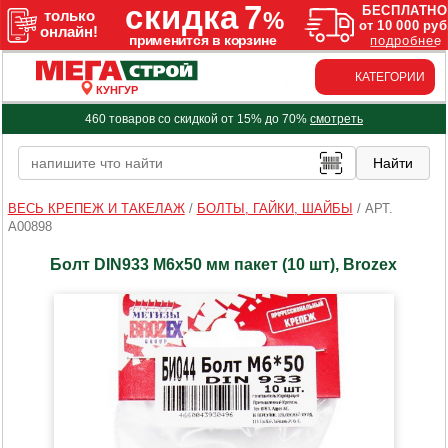
КАТЕГОРИИ
КУНГУР
460 товаров со скидкой от 15% до 70%
смотреть
ВЕСЬ КРЕПЕЖ И ТАКЕЛАЖ
/
БОЛТЫ, ГАЙКИ, ШАЙБЫ
/
АРТ.
A00898
Болт DIN933 М6х50 мм пакет (10 шт), Brozex