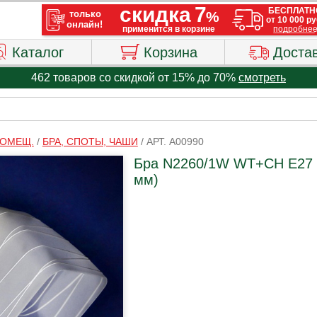
Каталог
Корзина
Доста
462 товаров со скидкой от 15% до 70%
смотреть
ПОМЕЩ.
/
БРА, СПОТЫ, ЧАШИ
/
АРТ. A00990
Бра N2260/1W WT+CH E27 
мм)