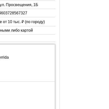
, ул. Просвещения, 1Б
4603728567327
 от 10 тыс. ₽ (по городу)
чными либо картой
rrida