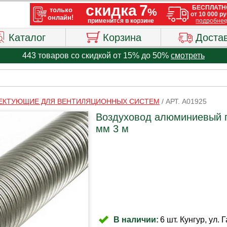
Каталог
Корзина
Доста
443 товаров со скидкой от 15% до 50%
смотреть
ЕКТУЮЩИЕ ДЛЯ ВЕНТИЛЯЦИОННЫХ СИСТЕМ
/
АРТ. A01925
Воздуховод алюминиевый 
мм 3 м
В наличии:
6 шт. Кунгур, ул. 