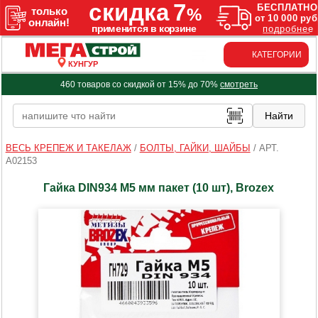
КАТЕГОРИИ
КУНГУР
460 товаров со скидкой от 15% до 70%
смотреть
ВЕСЬ КРЕПЕЖ И ТАКЕЛАЖ
/
БОЛТЫ, ГАЙКИ, ШАЙБЫ
/
АРТ.
A02153
Гайка DIN934 М5 мм пакет (10 шт), Brozex