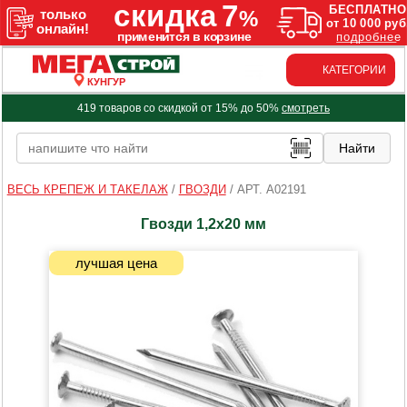
КАТЕГОРИИ
КУНГУР
419 товаров со скидкой от 15% до 50%
смотреть
ВЕСЬ КРЕПЕЖ И ТАКЕЛАЖ
/
ГВОЗДИ
/
АРТ. A02191
Гвозди 1,2х20 мм