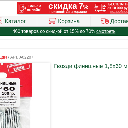
Каталог
Корзина
Доста
460 товаров со скидкой от 15% до 70%
смотреть
ЗДИ
/
АРТ. A02287
Гвозди финишные 1,8х60 мм