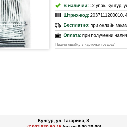
В наличии:
12 упак. Кунгур, 
Штрих-код:
2037111200010, 
Бесплатно:
при онлайн заказе
Оплата:
при получении нали
Нашли ошибку в карточке товара?
Кунгур, ул. Гагарина, 8
+7 902 830-60-15
(пн-вс 8:00-20:00)