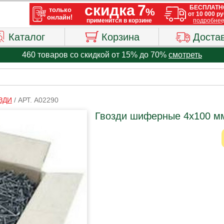
Каталог
Корзина
Доста
460 товаров со скидкой от 15% до 70%
смотреть
ЗДИ
/
АРТ. A02290
Гвозди шиферные 4х100 мм 