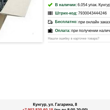
В наличии:
6.054 упак. Кунгу
Штрих-код:
7930043444246
Бесплатно:
при онлайн заказе
Оплата:
при получении нали
Нашли ошибку в карточке товара?
Кунгур, ул. Гагарина, 8
+7 902 830-60-15
(пн-вс 8:00-20:00)