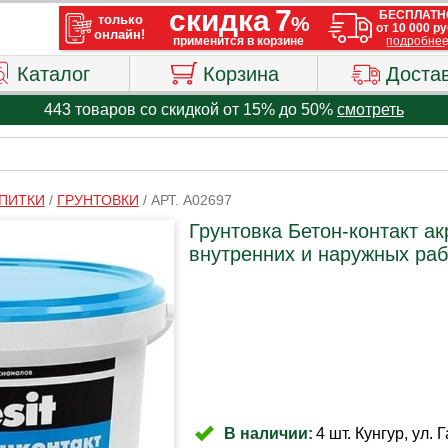
Каталог
Корзина
Доста
443 товаров со скидкой от 15% до 50%
смотреть
ПИТКИ
/
ГРУНТОВКИ
/
АРТ. A02697
Грунтовка Бетон-контакт а
внутренних и наружных рабо
В наличии:
4 шт. Кунгур, ул. 