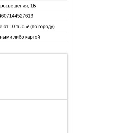
 Просвещения, 1Б
4607144527613
 от 10 тыс. ₽ (по городу)
чными либо картой