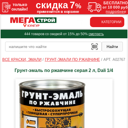
КАТЕГОРИИ
КУНГУР
444 товаров со скидкой от 15% до 50%
смотреть
ВСЕ КРАСКИ, ЭМАЛИ
/
ГРУНТ-ЭМАЛИ ПО РЖАВЧИНЕ
/
АРТ. A02767
Грунт-эмаль по ржавчине серая 2 л, Dali 1/4