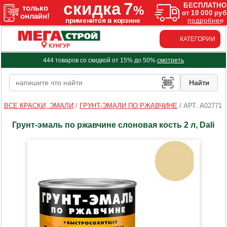
КАТЕГОРИИ
КУНГУР
444 товаров со скидкой от 15% до 50%
смотреть
ВСЕ КРАСКИ, ЭМАЛИ
/
ГРУНТ-ЭМАЛИ ПО РЖАВЧИНЕ
/
АРТ. A02771
Грунт-эмаль по ржавчине слоновая кость 2 л, Dali