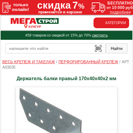
КАТЕГОРИИ
КУНГУР
459 товаров со скидкой от 15% до 70%
смотреть
ВЕСЬ КРЕПЕЖ И ТАКЕЛАЖ
/
ПЕРФОРИРОВАННЫЙ КРЕПЕЖ
/
АРТ.
A03035
Держатель балки правый 170х40х40х2 мм