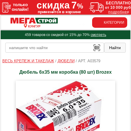
КАТЕГОРИИ
КУНГУР
459 товаров со скидкой от 15% до 70%
смотреть
ВЕСЬ КРЕПЕЖ И ТАКЕЛАЖ
/
ДЮБЕЛИ
/
АРТ. A03579
Дюбель 6х35 мм коробка (80 шт) Brozex