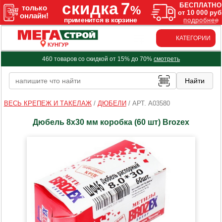
КАТЕГОРИИ
КУНГУР
460 товаров со скидкой от 15% до 70%
смотреть
ВЕСЬ КРЕПЕЖ И ТАКЕЛАЖ
/
ДЮБЕЛИ
/
АРТ. A03580
Дюбель 8х30 мм коробка (60 шт) Brozex