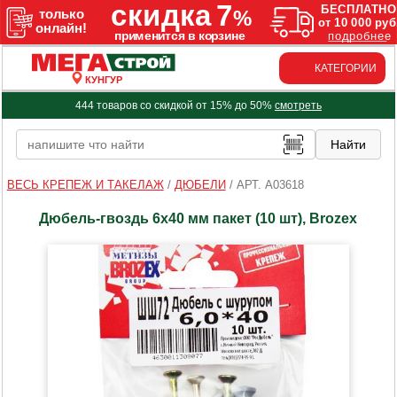
КАТЕГОРИИ
КУНГУР
444 товаров со скидкой от 15% до 50%
смотреть
ВЕСЬ КРЕПЕЖ И ТАКЕЛАЖ
/
ДЮБЕЛИ
/
АРТ. A03618
Дюбель-гвоздь 6х40 мм пакет (10 шт), Brozex