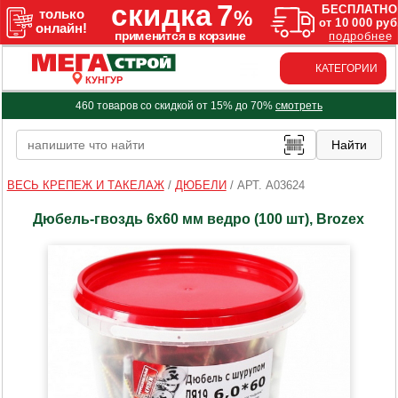
КАТЕГОРИИ
КУНГУР
460 товаров со скидкой от 15% до 70%
смотреть
ВЕСЬ КРЕПЕЖ И ТАКЕЛАЖ
/
ДЮБЕЛИ
/
АРТ. A03624
Дюбель-гвоздь 6х60 мм ведро (100 шт), Brozex