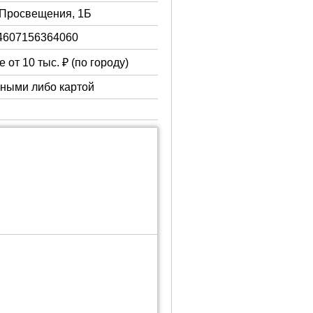
. Просвещения, 1Б
4607156364060
 от 10 тыс. ₽ (по городу)
чными либо картой