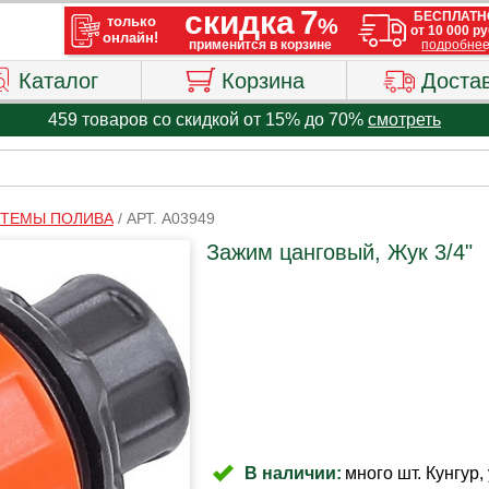
Каталог
Корзина
Доста
459 товаров со скидкой от 15% до 70%
смотреть
ТЕМЫ ПОЛИВА
/
АРТ. A03949
Зажим цанговый, Жук 3/4"
В наличии:
много шт. Кунгур, 