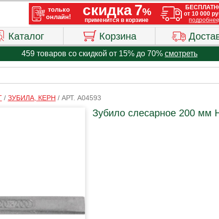
Каталог
Корзина
Доста
459 товаров со скидкой от 15% до 70%
смотреть
Т
/
ЗУБИЛА, КЕРН
/
АРТ. A04593
Зубило слесарное 200 мм 