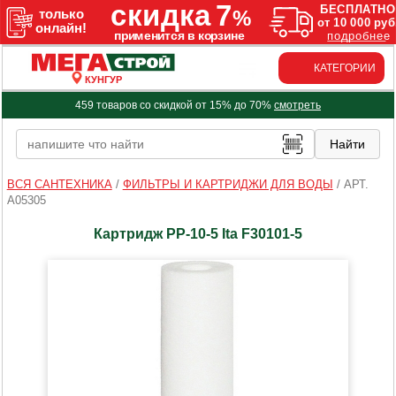
КАТЕГОРИИ
КУНГУР
459 товаров со скидкой от 15% до 70%
смотреть
ВСЯ САНТЕХНИКА
/
ФИЛЬТРЫ И КАРТРИДЖИ ДЛЯ ВОДЫ
/
АРТ.
A05305
Картридж PP-10-5 Ita F30101-5