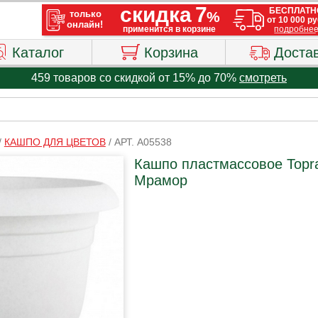
Каталог
Корзина
Доста
459 товаров со скидкой от 15% до 70%
смотреть
/
КАШПО ДЛЯ ЦВЕТОВ
/
АРТ. A05538
Кашпо пластмассовое Topra
Мрамор