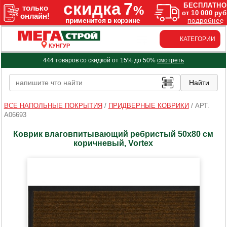
КАТЕГОРИИ
КУНГУР
444 товаров со скидкой от 15% до 50%
смотреть
ВСЕ НАПОЛЬНЫЕ ПОКРЫТИЯ
/
ПРИДВЕРНЫЕ КОВРИКИ
/
АРТ.
A06693
Коврик влаговпитывающий ребристый 50x80 см
коричневый, Vortex