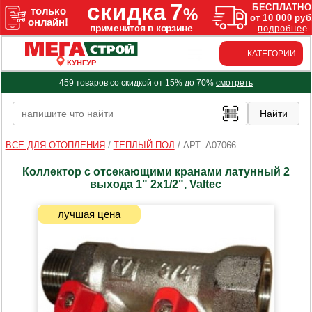
КАТЕГОРИИ
КУНГУР
459 товаров со скидкой от 15% до 70%
смотреть
ВСЕ ДЛЯ ОТОПЛЕНИЯ
/
ТЕПЛЫЙ ПОЛ
/
АРТ. A07066
Коллектор c отсекающими кранами латунный 2
выхода 1" 2х1/2", Valtec