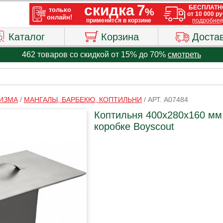
Каталог
Корзина
Доста
462 товаров со скидкой от 15% до 70%
смотреть
РИЗМА
/
МАНГАЛЫ, БАРБЕКЮ, КОПТИЛЬНИ
/
АРТ. A07484
Коптильня 400х280х160 мм,
коробке Boyscout