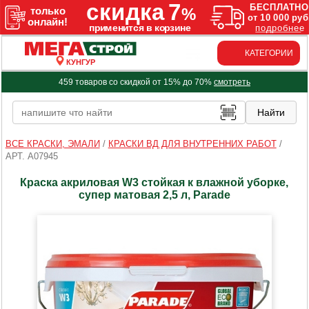
КАТЕГОРИИ
КУНГУР
459 товаров со скидкой от 15% до 70%
смотреть
ВСЕ КРАСКИ, ЭМАЛИ
/
КРАСКИ ВД ДЛЯ ВНУТРЕННИХ РАБОТ
/
АРТ. A07945
Краска акриловая W3 стойкая к влажной уборке,
супер матовая 2,5 л, Parade